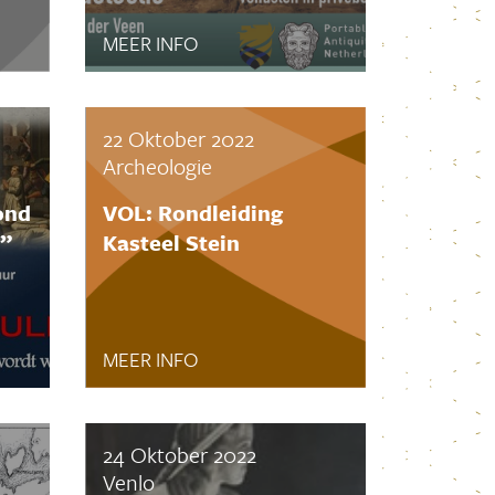
Januari 2022
December 2021
MEER INFO
November 2021
Oktober 2021
September 2021
22 Oktober 2022
Juli 2021
Archeologie
Juni 2021
ond
VOL: Rondleiding
Mei 2021
”
Kasteel Stein
April 2021
Maart 2021
Februari 2021
Januari 2021
MEER INFO
December 2020
November 2020
Oktober 2020
24 Oktober 2022
September 2020
Venlo