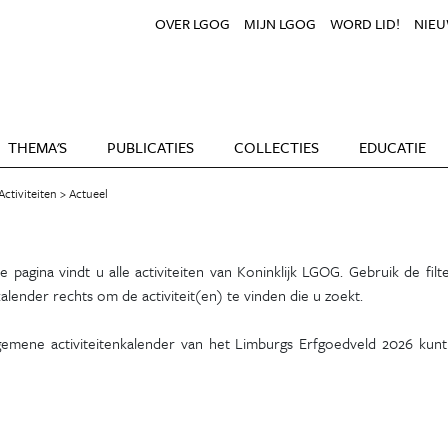
OVER LGOG
MIJN LGOG
WORD LID!
NIEU
THEMA'S
PUBLICATIES
COLLECTIES
EDUCATIE
Activiteiten
Actueel
 pagina vindt u alle activiteiten van Koninklijk LGOG. Gebruik de filte
alender rechts om de activiteit(en) te vinden die u zoekt.
gemene activiteitenkalender van het Limburgs Erfgoedveld 2026 kun