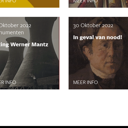
R INFO
MEER INFO
Oktober 2022
30 Oktober 2022
numenten
In geval van nood!
zing Werner Mantz
R INFO
MEER INFO