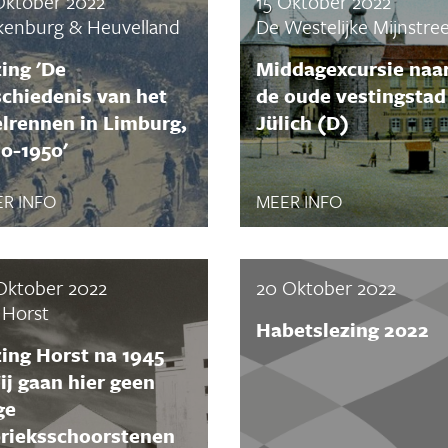
Oktober 2022
15 Oktober 2022
kenburg & Heuvelland
De Westelijke Mijnstre
ing 'De
Middagexcursie naa
chiedenis van het
de oude vestingstad
lrennen in Limburg,
Jülich (D)
0-1950'
R INFO
MEER INFO
Oktober 2022
20 Oktober 2022
 Horst
Habetslezing 2022
ing Horst na 1945
j gaan hier geen
ge
brieksschoorstenen