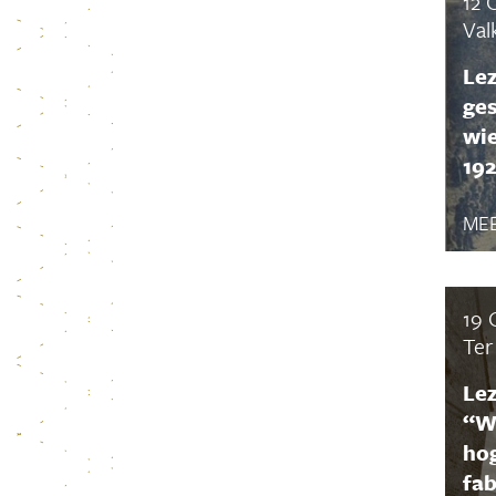
12 
Val
Lez
ges
wie
192
MEE
19 
Ter
Lez
“Wi
ho
fa