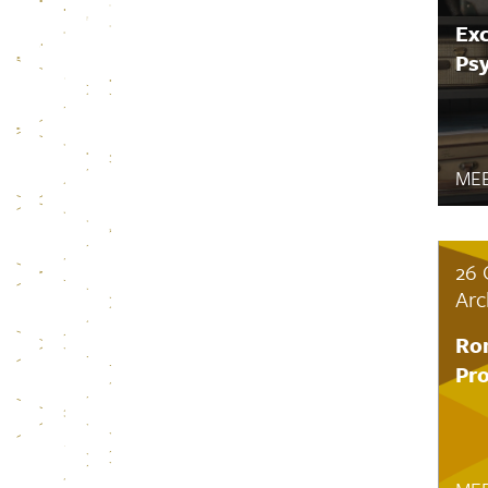
Ex
Psy
MEE
26 
Arc
Ro
Pro