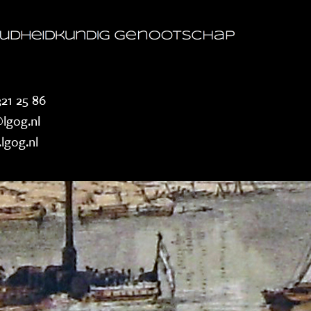
21 25 86
lgog.nl
lgog.nl