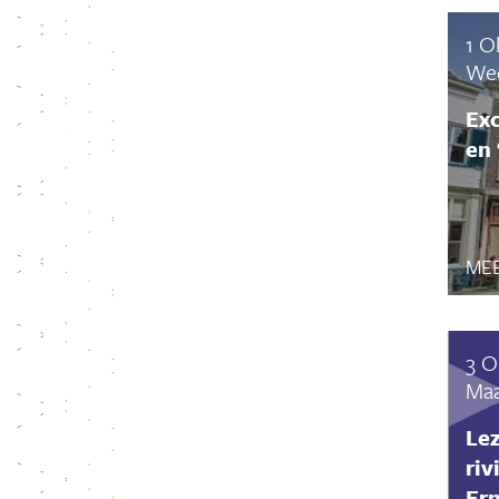
1 O
Wee
Ex
en 
MEE
3 O
Maa
Le
riv
Er