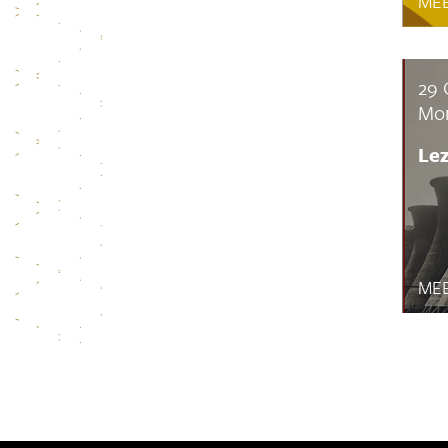
MEE
29 
Mo
Le
MEE