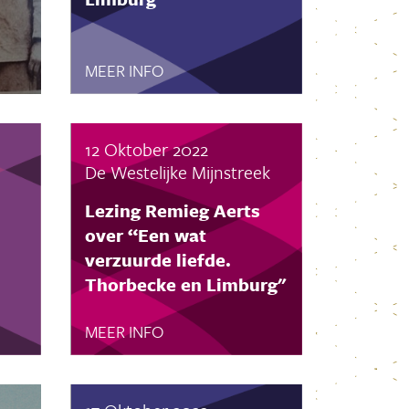
September 2024
Augustus 2024
Juli 2024
MEER INFO
Juni 2024
Mei 2024
April 2024
12 Oktober 2022
Maart 2024
De Westelijke Mijnstreek
Februari 2024
Januari 2024
Lezing Remieg Aerts
December 2023
over “Een wat
November 2023
verzuurde liefde.
Oktober 2023
Thorbecke en Limburg"
September 2023
MEER INFO
Augustus 2023
Juli 2023
Juni 2023