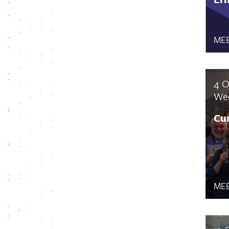
MEE
4 O
Wee
Cur
MEE