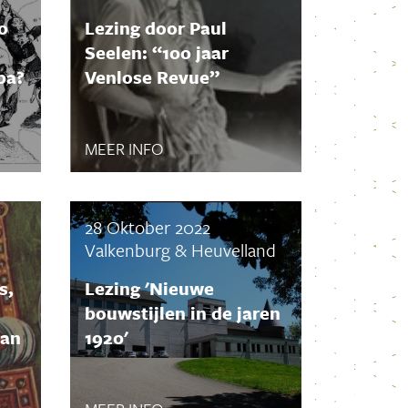
Augustus 2020
o
Lezing door Paul
Juli 2020
Seelen: “100 jaar
Juni 2020
pa?
Venlose Revue”
Maart 2020
Februari 2020
Januari 2020
MEER INFO
December 2019
November 2019
Oktober 2019
28 Oktober 2022
September 2019
Valkenburg & Heuvelland
Augustus 2019
Juli 2019
s,
Lezing 'Nieuwe
Juni 2019
bouwstijlen in de jaren
Mei 2019
van
1920'
April 2019
Maart 2019