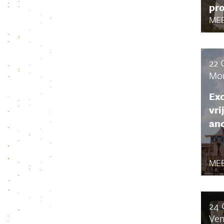
pr
MEE
22 
Mo
Ex
vri
an
MEE
24 
Ven