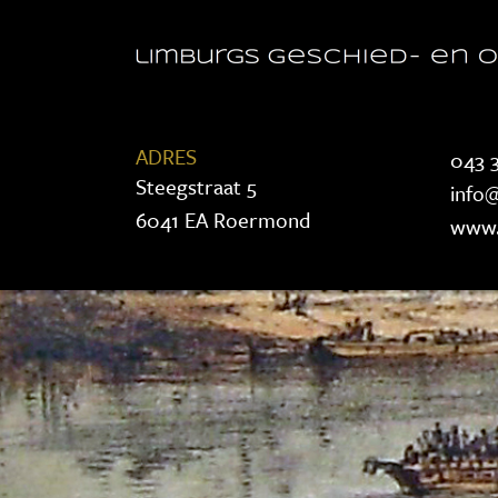
ADRES
043 3
Steegstraat 5
info@
6041 EA Roermond
www.