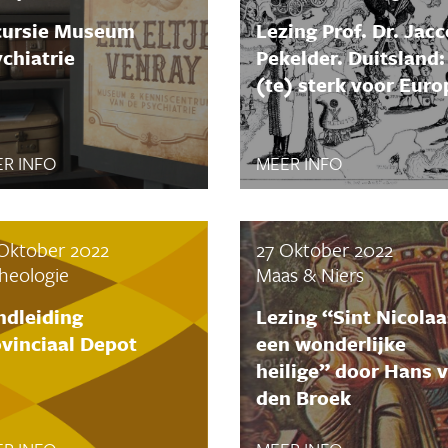
cursie Museum
Lezing Prof. Dr. Jacc
chiatrie
Pekelder. Duitsland:
(te) sterk voor Euro
R INFO
MEER INFO
Oktober 2022
27 Oktober 2022
heologie
Maas & Niers
ndleiding
Lezing “Sint Nicolaa
vinciaal Depot
een wonderlijke
heilige” door Hans 
den Broek