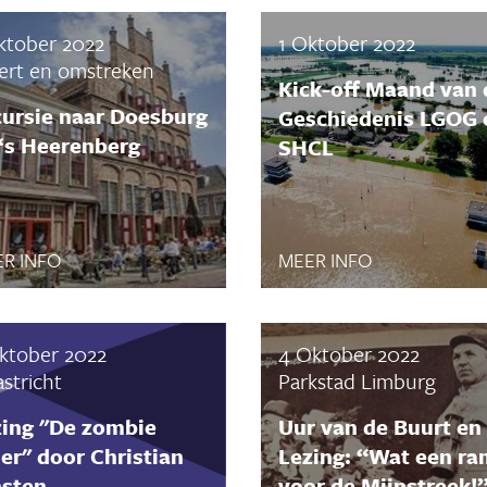
ktober 2022
1 Oktober 2022
rt en omstreken
Kick-off Maand van 
cursie naar Doesburg
Geschiedenis LGOG 
‘s Heerenberg
SHCL
R INFO
MEER INFO
ktober 2022
4 Oktober 2022
stricht
Parkstad Limburg
zing "De zombie
Uur van de Buurt en
ier" door Christian
Lezing: “Wat een r
nsten
voor de Mijnstreek!