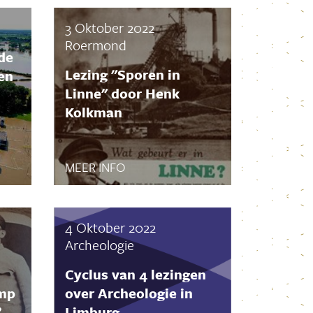
Januari 2026
December 2025
3 Oktober 2022
November 2025
Roermond
de
Oktober 2025
Lezing "Sporen in
en
September 2025
Linne" door Henk
Augustus 2025
Kolkman
Juli 2025
Juni 2025
Mei 2025
MEER INFO
April 2025
Maart 2025
Februari 2025
4 Oktober 2022
Januari 2025
Archeologie
December 2024
Cyclus van 4 lezingen
November 2024
amp
over Archeologie in
Oktober 2024
”
Limburg