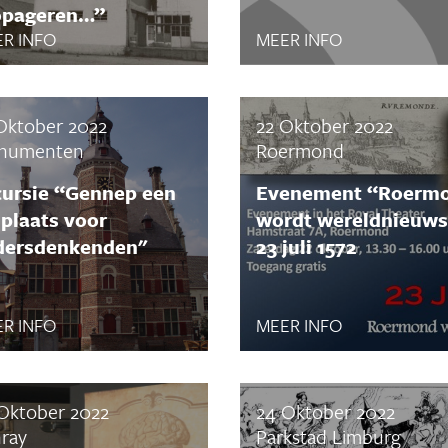
opageren…”
R INFO
MEER INFO
Oktober 2022
22 Oktober 2022
numenten
Roermond
cursie “Gennep een
Evenement “Roerm
jplaats voor
wordt wereldnieuws
dersdenkenden"
23 juli 1572
R INFO
MEER INFO
Oktober 2022
24 Oktober 2022
ray
Parkstad Limburg