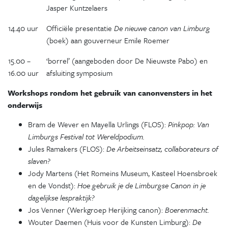
Jasper Kuntzelaers
14.40 uur
Officiële presentatie
De nieuwe canon van Limburg
(boek) aan gouverneur Emile Roemer
15.00 –
‘borrel’ (aangeboden door De Nieuwste Pabo) en
16.00 uur
afsluiting symposium
Workshops rondom het gebruik van canonvensters in het
onderwijs
Bram de Wever en Mayella Urlings (FLOS):
Pinkpop: Van
Limburgs Festival tot Wereldpodium.
Jules Ramakers (FLOS):
De Arbeitseinsatz, collaborateurs of
slaven?
Jody Martens (Het Romeins Museum, Kasteel Hoensbroek
en de Vondst):
Hoe gebruik je de Limburgse Canon in je
dagelijkse lespraktijk?
Jos Venner (Werkgroep Herijking canon):
Boerenmacht.
Wouter Daemen (Huis voor de Kunsten Limburg):
De