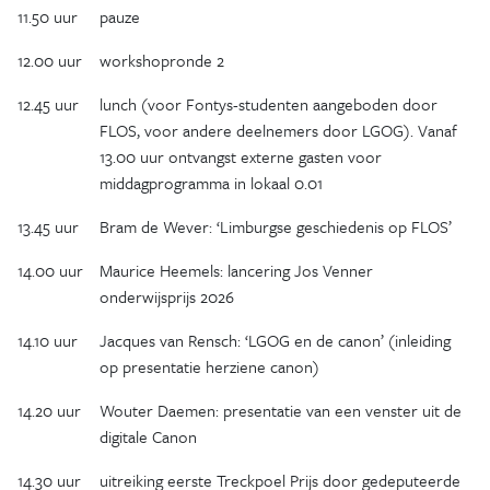
11.50 uur
pauze
12.00 uur
workshopronde 2
12.45 uur
lunch (voor Fontys-studenten aangeboden door
FLOS, voor andere deelnemers door LGOG). Vanaf
13.00 uur ontvangst externe gasten voor
middagprogramma in lokaal 0.01
13.45 uur
Bram de Wever: ‘Limburgse geschiedenis op FLOS’
14.00 uur
Maurice Heemels: lancering Jos Venner
onderwijsprijs 2026
14.10 uur
Jacques van Rensch: ‘LGOG en de canon’ (inleiding
op presentatie herziene canon)
14.20 uur
Wouter Daemen: presentatie van een venster uit de
digitale Canon
14.30 uur
uitreiking eerste Treckpoel Prijs door gedeputeerde