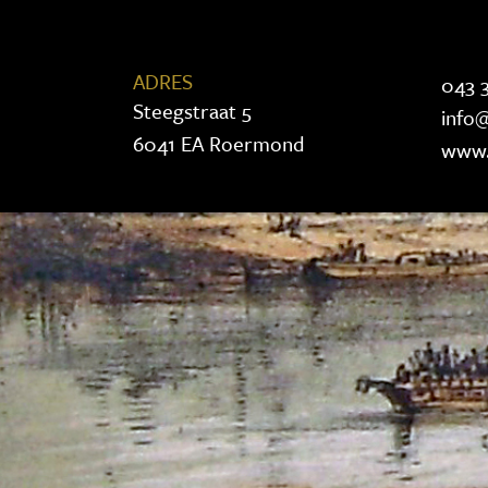
ADRES
043 3
Steegstraat 5
info@
6041 EA Roermond
www.