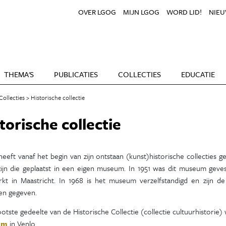
OVER LGOG
MIJN LGOG
WORD LID!
NIEU
THEMA'S
PUBLICATIES
COLLECTIES
EDUCATIE
Collecties
Historische collectie
torische collectie
eeft vanaf het begin van zijn ontstaan (kunst)historische collecties
ijn die geplaatst in een eigen museum. In 1951 was dit museum geve
rkt in Maastricht. In 1968 is het museum verzelfstandigd en zijn 
een gegeven.
otste gedeelte van de Historische Collectie (collectie cultuurhistori
um
in Venlo.