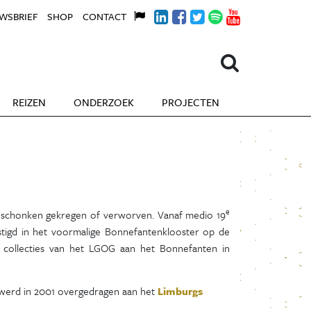
WSBRIEF
SHOP
CONTACT
REIZEN
ONDERZOEK
PROJECTEN
e
 geschonken gekregen of verworven. Vanaf medio 19
stigd in het voormalige Bonnefantenklooster op de
de collecties van het LGOG aan het Bonnefanten in
e) werd in 2001 overgedragen aan het
Limburgs