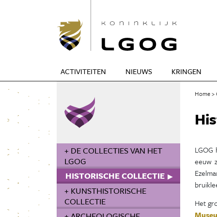
ACTIVITEITEN
NIEUWS
KRINGEN
Home
His
+ DE COLLECTIES VAN HET
LGOG h
LGOG
eeuw z
Ezelma
HISTORISCHE COLLECTIE
bruikl
+ KUNSTHISTORISCHE
COLLECTIE
Het gro
Muse
+ ARCHEOLOGISCHE