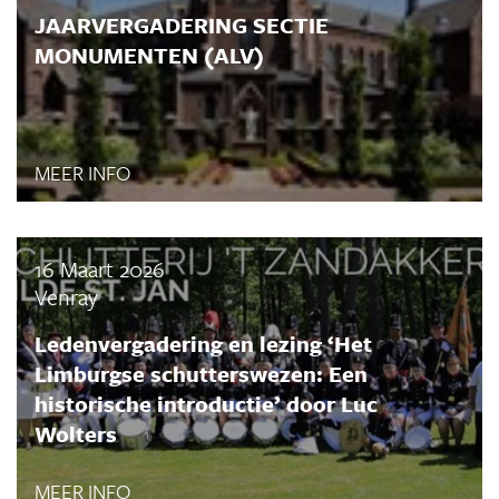
JAARVERGADERING SECTIE
MONUMENTEN (ALV)
MEER INFO
16 Maart 2026
Venray
Ledenvergadering en lezing ‘Het
Limburgse schutterswezen: Een
historische introductie’ door Luc
Wolters
MEER INFO