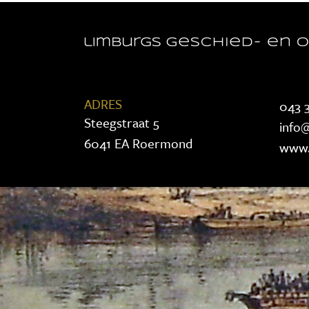
ADRES
043 3
Steegstraat 5
info@
6041 EA Roermond
www.