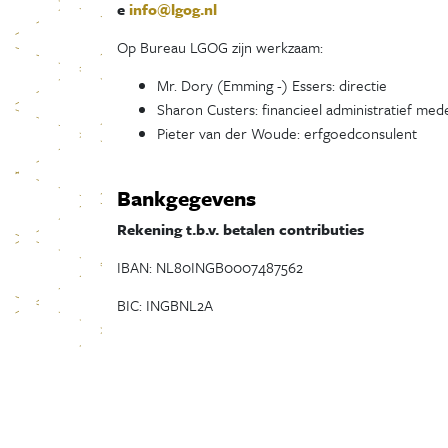
e
info@lgog.nl
Op Bureau LGOG zijn werkzaam:
Mr. Dory (Emming -) Essers: directie
Sharon Custers: financieel administratief me
Pieter van der Woude: erfgoedconsulent
Bankgegevens
Rekening t.b.v. betalen contributies
IBAN: NL80INGB0007487562
BIC: INGBNL2A