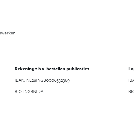
dewerker
Rekening t.b.v. bestellen publicaties
Lo
IBAN: NL28INGB0006532369
IB
BIC: INGBNL2A
BI