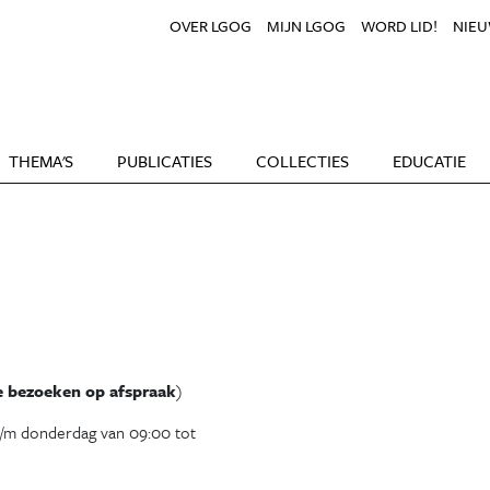
OVER LGOG
MIJN LGOG
WORD LID!
NIEU
THEMA'S
PUBLICATIES
COLLECTIES
EDUCATIE
te bezoeken op afspraak
)
t/m donderdag van 09:00 tot