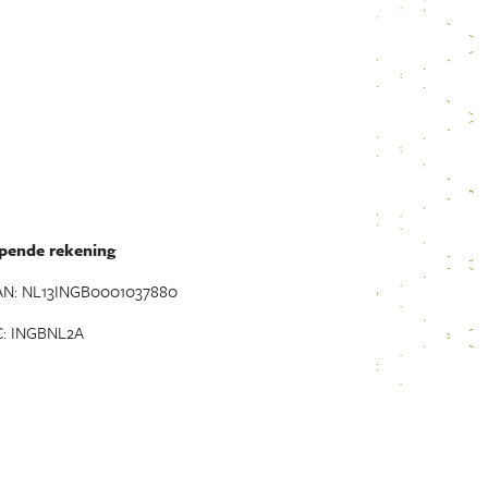
pende rekening
AN: NL13INGB0001037880
C: INGBNL2A