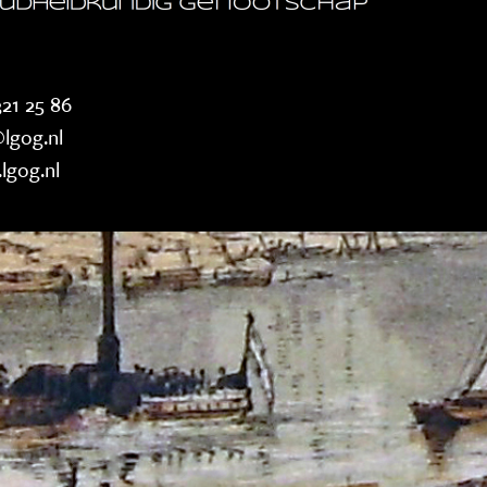
21 25 86
lgog.nl
lgog.nl