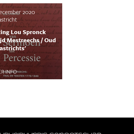
ecember 2020
stricht
zing Lou Spronck
jd Mestreechs / Oud
strichts'
R INFO