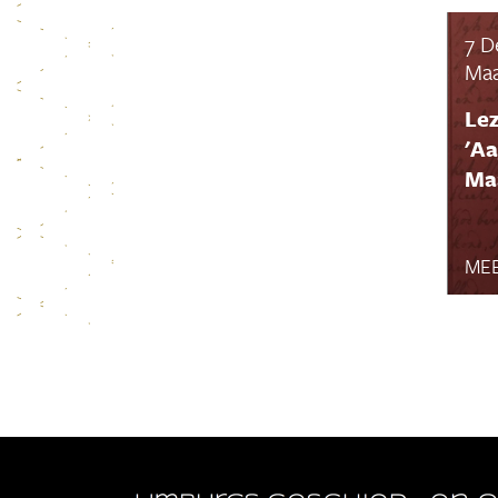
7 D
Maa
Le
'Aa
Maa
MEE