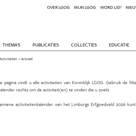
OVER LGOG
MIJN LGOG
WORD LID!
NIEU
THEMA'S
PUBLICATIES
COLLECTIES
EDUCATIE
Activiteiten
Actueel
 pagina vindt u alle activiteiten van Koninklijk LGOG. Gebruik de filte
alender rechts om de activiteit(en) te vinden die u zoekt.
gemene activiteitenkalender van het Limburgs Erfgoedveld 2026 kun