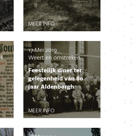
September 2024
Augustus 2024
Juli 2024
MEER INFO
Juni 2024
Mei 2024
April 2024
17 Mei 2019
Maart 2024
ek
Weert en omstreken
Februari 2024
Januari 2024
Feestelijk diner ter
December 2023
gelegenheid van 80
November 2023
jaar Aldenborgh
Oktober 2023
September 2023
MEER INFO
Augustus 2023
Juli 2023
Juni 2023