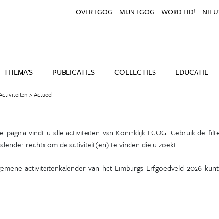
OVER LGOG
MIJN LGOG
WORD LID!
NIEU
THEMA'S
PUBLICATIES
COLLECTIES
EDUCATIE
Activiteiten
Actueel
 pagina vindt u alle activiteiten van Koninklijk LGOG. Gebruik de filte
alender rechts om de activiteit(en) te vinden die u zoekt.
gemene activiteitenkalender van het Limburgs Erfgoedveld 2026 kun