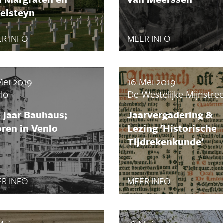
elsteyn
R INFO
MEER INFO
Mei 2019
16 Mei 2019
lo
De Westelijke Mijnstre
 jaar Bauhaus;
Jaarvergadering &
ren in Venlo
Lezing 'Historische
Tijdrekenkunde'
R INFO
MEER INFO