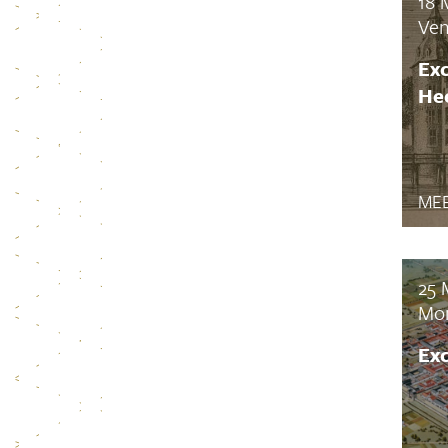
18 
Ven
Exc
Hee
MEE
25 
Mo
Ex