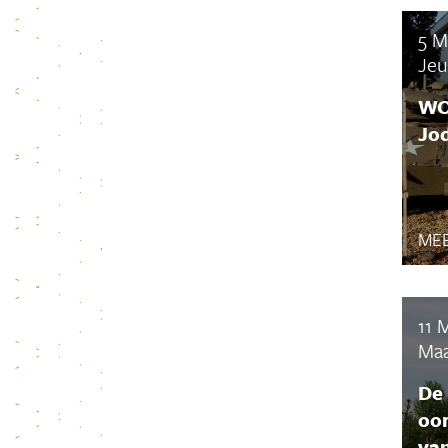
5 M
Je
WO 
Jo
MEE
11 
Maa
De 
oo
va