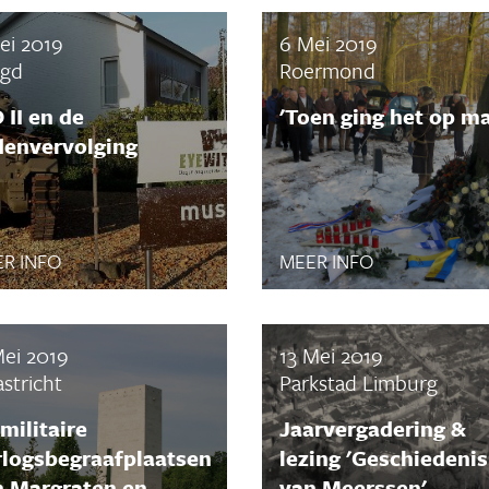
ei 2019
6 Mei 2019
ugd
Roermond
II en de
'Toen ging het op ma
denvervolging
R INFO
MEER INFO
Mei 2019
13 Mei 2019
stricht
Parkstad Limburg
militaire
Jaarvergadering &
rlogsbegraafplaatsen
lezing 'Geschiedenis
n Margraten en
van Meerssen'