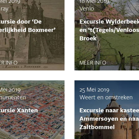
Mei 2019
18 Mei 2019
ray
Venlo
ursie door ‘De
Excursie Wylderbee
rlijkheid Boxmeer’
en ‘t(Tegels/Venloo
Broek
R INFO
MEER INFO
Mei 2019
25 Mei 2019
numenten
Weert en omstreken
cursie Xanten
Excursie naar kastee
Ammersoyen en naa
Zaltbommel