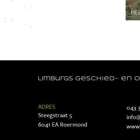
MEE
ADRES
043 3
Steegstraat 5
info@
6041 EA Roermond
www.