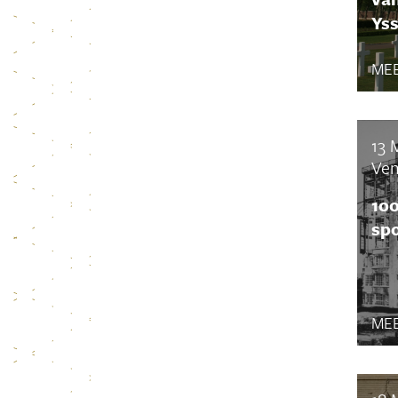
Yss
MEE
13 
Ven
100
spo
MEE