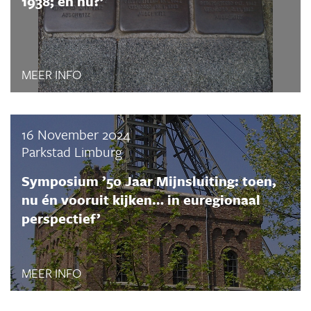
1938; en nu?’
MEER INFO
16 November 2024
Parkstad Limburg
Symposium ’50 Jaar Mijnsluiting: toen,
nu én vooruit kijken… in euregionaal
perspectief’
MEER INFO