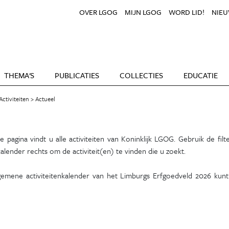
OVER LGOG
MIJN LGOG
WORD LID!
NIEU
THEMA'S
PUBLICATIES
COLLECTIES
EDUCATIE
Activiteiten
Actueel
 pagina vindt u alle activiteiten van Koninklijk LGOG. Gebruik de filte
alender rechts om de activiteit(en) te vinden die u zoekt.
gemene activiteitenkalender van het Limburgs Erfgoedveld 2026 kun