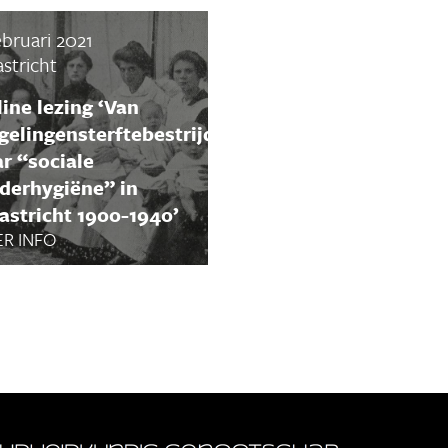
ebruari 2021
stricht
ine lezing ‘Van
gelingensterftebestrijding
r “sociale
derhygiëne” in
stricht 1900-1940’
R INFO