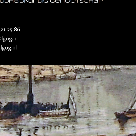
21 25 86
lgog.nl
lgog.nl