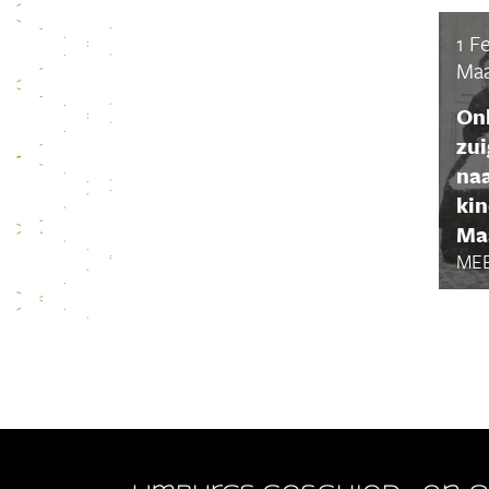
1 F
Maa
Onl
zui
naa
kin
Maa
MEE