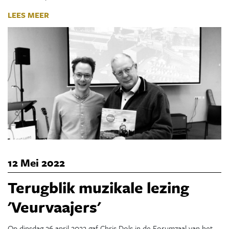
LEES MEER
12 Mei 2022
Terugblik muzikale lezing
'Veurvaajers'
Op dinsdag 26 april 2022 gaf Chris Dols in de Forumzaal van het