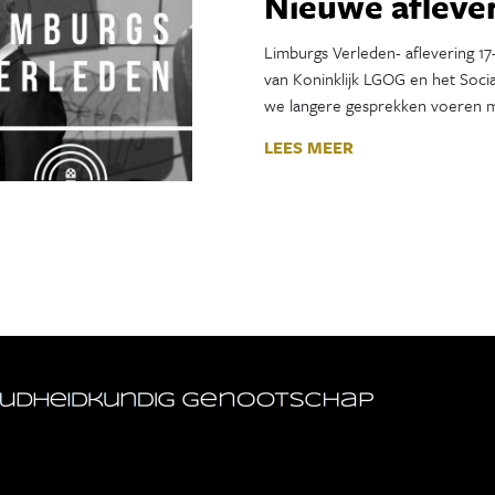
Nieuwe afleve
Limburgs Verleden- aflevering 1
van Koninklijk LGOG en het Soci
we langere gesprekken voeren 
LEES MEER