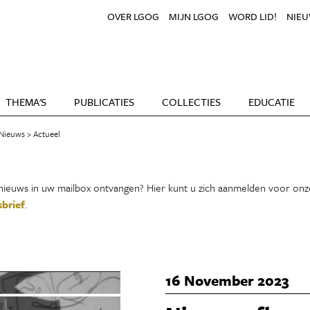
OVER LGOG
MIJN LGOG
WORD LID!
NIEU
THEMA'S
PUBLICATIES
COLLECTIES
EDUCATIE
Nieuws
Actueel
ieuws in uw mailbox ontvangen? Hier kunt u zich aanmelden voor onz
brief
.
16 November 2023