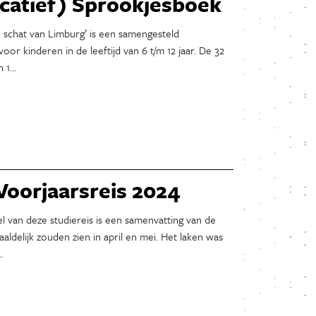
catief) Sprookjesboek
Augustus 2025
Juli 2025
schat van Limburg’ is een samengesteld
Juni 2025
or kinderen in de leeftijd van 6 t/m 12 jaar. De 32
Mei 2025
n 1…
April 2025
Maart 2025
Februari 2025
Januari 2025
December 2024
November 2024
Voorjaarsreis 2024
Oktober 2024
September 2024
el van deze studiereis is een samenvatting van de
ldelijk zouden zien in april en mei. Het laken was
Augustus 2024
…
Juli 2024
Juni 2024
Mei 2024