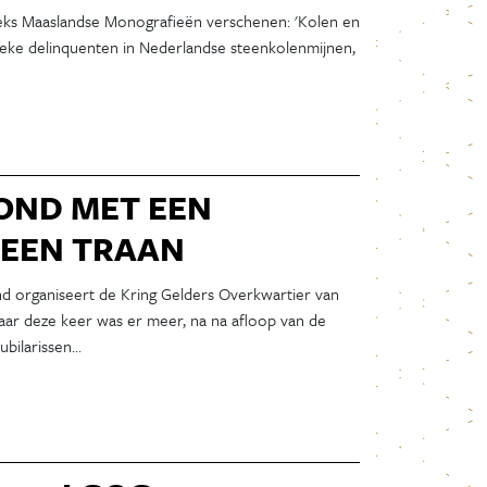
Juni 2022
reeks Maaslandse Monografieën verschenen: 'Kolen en
Mei 2022
tieke delinquenten in Nederlandse steenkolenmijnen,
April 2022
Maart 2022
Februari 2022
Januari 2022
December 2021
VOND MET EEN
November 2021
 EEN TRAAN
Oktober 2021
September 2021
d organiseert de Kring Gelders Overkwartier van
Augustus 2021
ar deze keer was er meer, na na afloop van de
Juli 2021
ubilarissen…
Juni 2021
Mei 2021
April 2021
Maart 2021