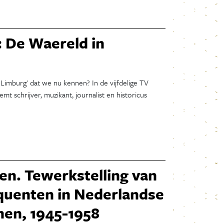
Maart 2024
Januari 2024
December 2023
: De Waereld in
November 2023
Oktober 2023
September 2023
 Limburg' dat we nu kennen? In de vijfdelige TV
Juli 2023
mt schrijver, muzikant, journalist en historicus
Juni 2023
Mei 2023
April 2023
December 2022
November 2022
Oktober 2022
en. Tewerkstelling van
September 2022
nquenten in Nederlandse
Augustus 2022
nen, 1945-1958
Juli 2022