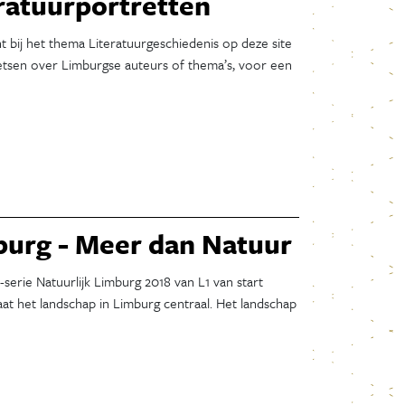
ratuurportretten
Augustus 2025
Juli 2025
t bij het thema Literatuurgeschiedenis op deze site
Juni 2025
hetsen over Limburgse auteurs of thema’s, voor een
Mei 2025
April 2025
Maart 2025
Februari 2025
Januari 2025
December 2024
November 2024
burg - Meer dan Natuur
Oktober 2024
September 2024
serie Natuurlijk Limburg 2018 van L1 van start
taat het landschap in Limburg centraal. Het landschap
Augustus 2024
Juli 2024
Juni 2024
Mei 2024