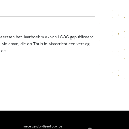
Maart 2024
Januari 2024
December 2023
d
November 2023
Oktober 2023
Meerssen het Jaarboek 2017 van LGOG gepubliceerd.
September 2023
Moleman, die op Thuis in Maastricht een verslag
Juli 2023
p de…
Juni 2023
Mei 2023
April 2023
December 2022
November 2022
Oktober 2022
September 2022
Augustus 2022
Juli 2022