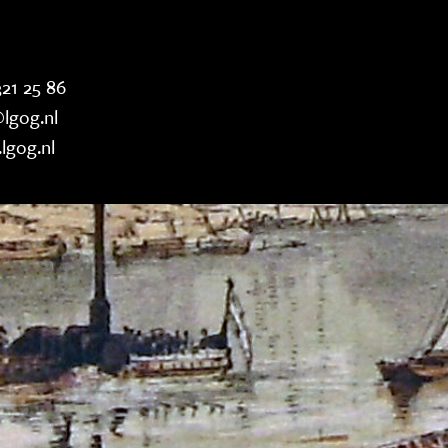
21 25 86
lgog.nl
lgog.nl