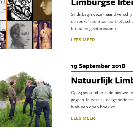
Limburgse lite
Sinds begin deze maand verschijn
de reeks ‘Literatuurportret’, sc
breed en geïnteresseerd…
LEES MEER
19 September 2018
Natuurlijk Lim
Op 23 september is de nieuwe tv-
gegaan. In deze 15-delige serie s
is als een open boek vol…
LEES MEER