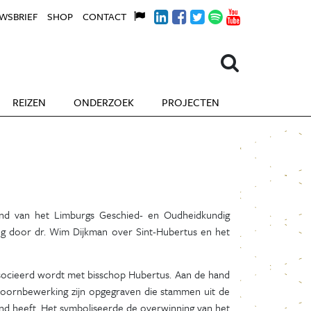
WSBRIEF
SHOP
CONTACT
REIZEN
ONDERZOEK
PROJECTEN
and van het Limburgs Geschied- en Oudheidkundig
g door dr. Wim Dijkman over Sint-Hubertus en het
associeerd wordt met bisschop Hubertus. Aan de hand
shoornbewerking zijn opgegraven die stammen uit de
end heeft. Het symboliseerde de overwinning van het