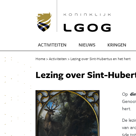
ACTIVITEITEN
NIEUWS
KRINGEN
Home
Activiteiten
Lezing over Sint-Hubertus en het hert
Lezing over Sint-Huber
Op
di
Genoot
hert.
De lezi
van ar
5de tot