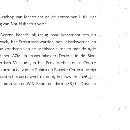
 bisschop van Maastricht en de eerste van Luik. Het
ng van Sint-Hubertus voor.
Daarna keerde hij terug naar Maastricht om als
yck, het Stokstraatkwartier, het Jekerkwartier en
sche vondsten van de prehistorie tot en met de 19de
in het AZM, in museumkelder Derlon, in de Sint-
orisch Museum , in het Provinciehuis en in Centre
rkproductie van de Sphinx en Société Céramique zijn
Maastrichts aardewerk uit de 19de eeuw. In 2026 gaat
sramp van de W.A. Scholten, die in 1887 bij Dover is