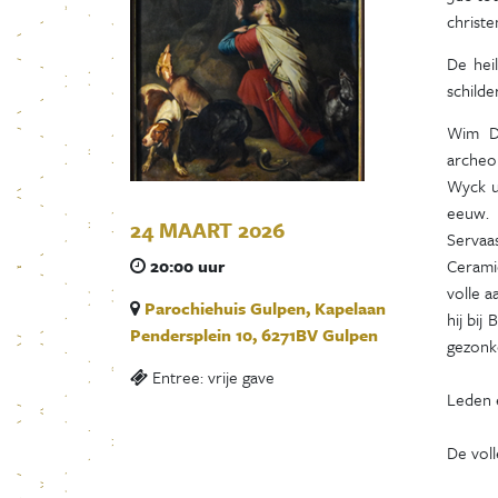
christ
De hei
schilde
Wim Di
archeo
Wyck u
eeuw. 
24 MAART 2026
Servaa
20:00 uur
Cerami
volle a
Parochiehuis Gulpen, Kapelaan
hij bij
Pendersplein 10, 6271BV Gulpen
gezonk
Entree: vrije gave
Leden e
De voll