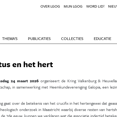
OVER LGOG
MIJN LGOG
WORD LID!
NIEU
THEMA'S
PUBLICATIES
COLLECTIES
EDUCATIE
tus en het hert
nsdag 24 maart 2026
organiseert de Kring Valkenburg & Heuvell
schap, in samenwerking met Heemkundevereniging Galopia, een lezin
ng gaat over de betekenis van het crucifix in het hertengewei dat ge
cheologisch onderzoek in Maastricht waarbij diverse resten van hert
 de 7de eeuw, kunnen we verklaren wat die associatie indertijd betek