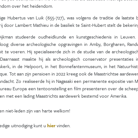
endom over het heidendom.
lige Hubertus van Luik (655-727), was volgens de traditie de laatste
rij door Lambert Mathieu in de basiliek te Saint-Hubert stelt de bekeri
jkman studeerde oudheidkunde en kunstgeschiedenis in Leuven. 
loog diverse archeologische opgravingen in Amby, Borgharen, Randw
it te voeren. Hij specialiseerde zich in de studie van de archeologi
Daarnaast maakte hij als archeologisch conservator presentaties 
skerk, in de Helpoort, in het Bonnefantenmuseum, in het Natuurhist
que. Tot aan zijn pensioen in 2022 kreeg ook de Maastrichtse aardewe
andacht. Zo realiseerde hij in Nagasaki een permanente expositie van 
 Bureau Europa een tentoonstelling en film presenteren over de scheep
en met een lading Maastrichts aardewerk bestemd voor Amerika.
n niet-leden zijn van harte welkom!
edige uitnodiging kunt u
hier
vinden.