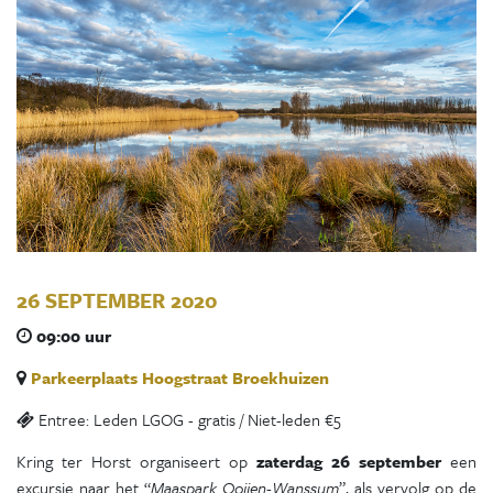
26 SEPTEMBER 2020
09:00 uur
Parkeerplaats Hoogstraat Broekhuizen
Entree: Leden LGOG - gratis / Niet-leden €5
Kring ter Horst organiseert op
zaterdag 26 september
een
excursie naar het “
Maaspark Ooijen-Wanssum
”, als vervolg op de