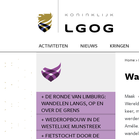
ACTIVITEITEN
NIEUWS
KRINGEN
Home
Wan
+ DE RONDE VAN LIMBURG:
Maak 
WANDELEN LANGS, OP EN
Wereld
OVER DE GRENS
keer, m
werden
+ WEDEROPBOUW IN DE
WESTELIJKE MIJNSTREEK
Amélie
wande
+ FIETSTOCHT DOOR DE