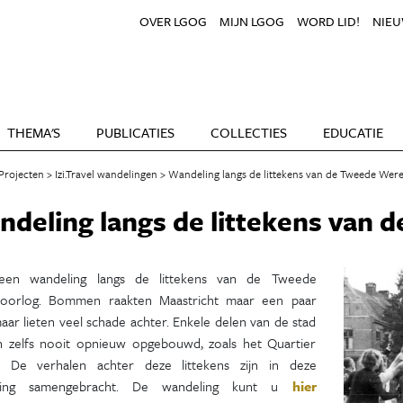
OVER LGOG
MIJN LGOG
WORD LID!
NIEU
THEMA'S
PUBLICATIES
COLLECTIES
EDUCATIE
Projecten
Izi.Travel wandelingen
Wandeling langs de littekens van de Tweede Wer
deling langs de littekens van 
een wandeling langs de littekens van de Tweede
oorlog. Bommen raakten Maastricht maar een paar
aar lieten veel schade achter. Enkele delen van de stad
 zelfs nooit opnieuw opgebouwd, zoals het Quartier
. De verhalen achter deze littekens zijn in deze
ling samengebracht. De wandeling kunt u
hier