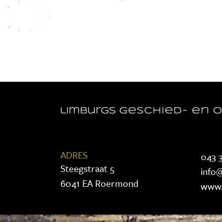
ADRES
043 3
Steegstraat 5
info@
6041 EA Roermond
www.