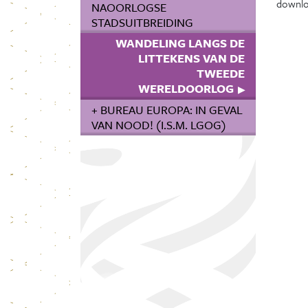
downlo
NAOORLOGSE
STADSUITBREIDING
WANDELING LANGS DE
LITTEKENS VAN DE
TWEEDE
WERELDOORLOG
+ BUREAU EUROPA: IN GEVAL
VAN NOOD! (I.S.M. LGOG)