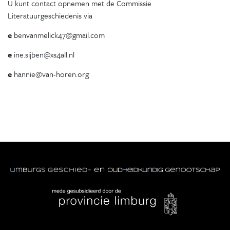
U kunt contact opnemen met de Commissie
Literatuurgeschiedenis via
e
benvanmelick47@gmail.com
e
ine.sijben@xs4all.nl
e
hannie@van-horen.org