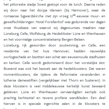
het pittoreske stadje Soest gestopt voor de lunch. Daarna reden
wij door naar het dorpje Idensen (bij Hannover), waar de
de
romaanse Sigwardskirche met zijn vroeg 12
-eeuwse muur- en
gewelfschilderingen. Hotel Forellenhof was gedurende vier dagen
onze thuisbasis van waaruit wij dagexcursies maakten naar
Lüneburg, Celle, Wolfsburg, de Heideklöster Lüne en Wienhausen
en het voormalige concentratiekamp Bergen-Belsen.
Lüneburg, rijk geworden door zoutwinning, en Celle, een
residentie van het huis Hannover, hadden nauwelijks
oorlogsschade en bezitten een schat aan eeuwenoude stadhuizen
en kerken. Celle wordt gedomineerd door het vorstelijke slot.
Boeiend was ook het bezoek aan de heidekloosters. Dat waren
nonnenkloosters, die tijdens de Reformatie veranderden in
lutherse damesstiften (vergelijkbaar met Thorn en Susteren). In
deze kloosters is veel middeleeuwse kerkelijk kunst bewaard
gebleven. Lüne en Wienhausen vervaardigden eertijds ook
prachtig kerktextiel en tevens profane wandkleden. Een deel
hiervan is in speciale ingerichte zalen in de kloosters te