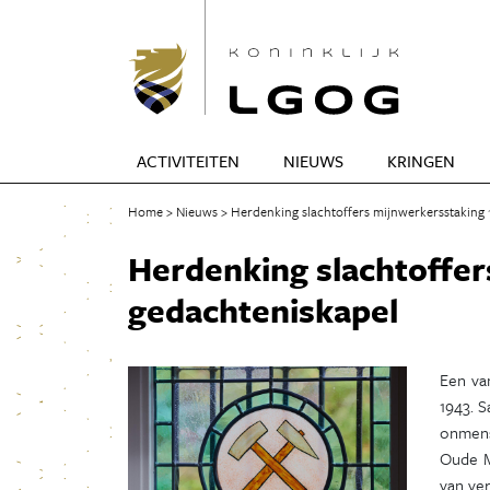
ACTIVITEITEN
NIEUWS
KRINGEN
Home
Nieuws
Herdenking slachtoffers mijnwerkersstaking 
Herdenking slachtoffer
gedachteniskapel
Een va
1943. 
onmens
Oude M
van ver