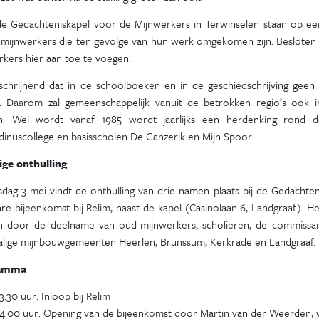
de Gedachteniskapel voor de Mijnwerkers in Terwinselen staan op e
 mijnwerkers die ten gevolge van hun werk omgekomen zijn. Besloten
kers hier aan toe te voegen.
 schrijnend dat in de schoolboeken en in de geschiedschrijving geen 
g. Daarom zal gemeenschappelijk vanuit de betrokken regio’s ook i
. Wel wordt vanaf 1985 wordt jaarlijks een herdenking rond de
dinuscollege en basisscholen De Ganzerik en Mijn Spoor.
ige onthulling
sdag 3 mei vindt de onthulling van drie namen plaats bij de Gedachte
e bijeenkomst bij Relim, naast de kapel (Casinolaan 6, Landgraaf). H
 door de deelname van oud-mijnwerkers, scholieren, de commissa
lige mijnbouwgemeenten Heerlen, Brunssum, Kerkrade en Landgraaf.
ramma
3:30 uur: Inloop bij Relim
14:00 uur: Opening van de bijeenkomst door Martin van der Weerden