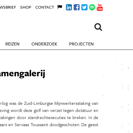
WSBRIEF
SHOP
CONTACT
REIZEN
ONDERZOEK
PROJECTEN
amengalerij
rlog was de Zuid-Limburgse Mijnwerkersstaking van
ving wordt deze golf van verzet tegen dictatuur en
takingen door standrechtexecuties te breken. In de
aars en Servaas Toussaint doodgeschoten. De geest