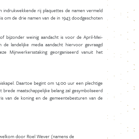
en indrukwekkende rij plaquettes de namen vermeld
 is om de drie namen van de in 1943 doodgeschoten
of bijzonder weinig aandacht is voor de April-Mei-
n de landelijke media aandacht hiervoor gevraagd
ze Mijnwerkersstaking georganiseerd vanuit het
niskapel. Daartoe begint om 14:00 uur een plechtige
et brede maatschappelijke belang zal gesymboliseerd
ris van de koning en de gemeentebesturen van de
, welkom door Roel Wever (namens de