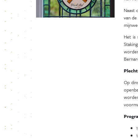
Naast 
van de
mijnwer
Het is
Stakin
worden
Bernar
Plecht
Op din
openbar
worden
voorma
Prog
1