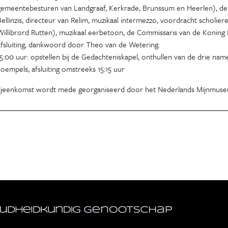
gemeentebesturen van Landgraaf, Kerkrade, Brunssum en Heerlen), de
Bellinzis, directeur van Relim, muzikaal intermezzo, voordracht scholie
Willibrord Rutten), muzikaal eerbetoon, de Commissaris van de Koning 
afsluiting, dankwoord door Theo van de Wetering.
15:00 uur: opstellen bij de Gedachteniskapel, onthullen van de drie n
koempels, afsluiting omstreeks 15:15 uur
ijeenkomst wordt mede georganiseerd door het Nederlands Mijnmuse