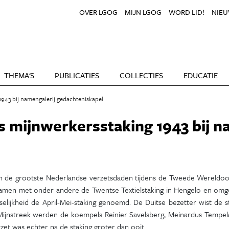
OVER LGOG
MIJN LGOG
WORD LID!
NIEU
THEMA'S
PUBLICATIES
COLLECTIES
EDUCATIE
1943 bij namengalerij gedachteniskapel
s mijnwerkersstaking 1943 bij n
n de grootste Nederlandse verzetsdaden tijdens de Tweede Wereldoo
Samen met onder andere de Twentse Textielstaking in Hengelo en omge
elijkheid de April-Mei-staking genoemd. De Duitse bezetter wist de s
ijnstreek werden de koempels Reinier Savelsberg, Meinardus Tempel
zet was echter na de staking groter dan ooit.