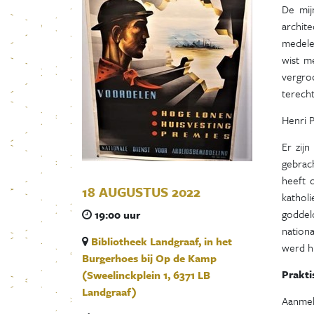
De mij
archite
medele
wist m
vergro
terech
Henri 
Er zij
gebrac
heeft d
18 AUGUSTUS 2022
kathol
goddel
19:00 uur
nationa
Bibliotheek Landgraaf, in het
werd hi
Burgerhoes bij Op de Kamp
Prakti
(Sweelinckplein 1, 6371 LB
Landgraaf)
Aanmeld