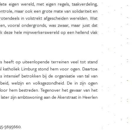
te eigen wereld, met eigen regels, taakverdeling,
ntrole, maar ook een grote mate van solidariteit en
otendeels in volstrekt afgescheiden werelden. Wat
n, vooral ondergronds, was zwaar, maar juist dat
ok deze hele mijnwerkerswereld op een hellend vlak
s heeft op uiteenlopende terreinen veel tot stand
al katholiek Limburg stond hem voor ogen. Daartoe
s intensief betrokken bij de organisatie van tal van
beid, welzijn en volksgezondheid. De in zijn ogen
 door hem bestreden. Tegenover het gevaar van het
n later zijn ambtswoning aan de Akerstraat in Heerlen
045-5695660.