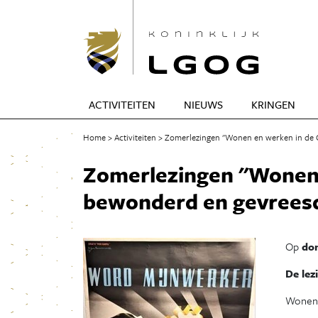
ACTIVITEITEN
NIEUWS
KRINGEN
Home
Activiteiten
Zomerlezingen ''Wonen en werken in de 
Zomerlezingen ''Wonen 
bewonderd en gevreesd
Op
don
De lez
Wonen 