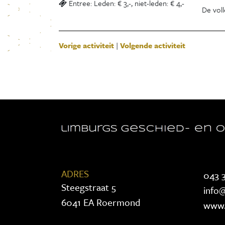
Entree: Leden: € 3,-, niet-leden: € 4,-
De voll
Vorige activiteit
|
Volgende activiteit
ADRES
043 3
Steegstraat 5
info@
6041 EA Roermond
www.