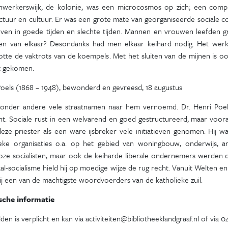
nwerkerswijk, de kolonie, was een microcosmos op zich; een comple
ctuur en cultuur. Er was een grote mate van georganiseerde sociale co
ven in goede tijden en slechte tijden. Mannen en vrouwen leefden gr
en van elkaar? Desondanks had men elkaar keihard nodig. Het werke
otte de vaktrots van de koempels. Met het sluiten van de mijnen is o
t gekomen.
Poels (1868 – 1948), bewonderd en gevreesd, 18 augustus
n onder andere vele straatnamen naar hem vernoemd. Dr. Henri Poel
ht. Sociale rust in een welvarend en goed gestructureerd, maar voor
eze priester als een ware ijsbreker vele initiatieven genomen. Hij wa
ieke organisaties o.a. op het gebied van woningbouw, onderwijs, ar
oze socialisten, maar ook de keiharde liberale ondernemers werden
al-socialisme hield hij op moedige wijze de rug recht. Vanuit Welten e
j een van de machtigste woordvoerders van de katholieke zuil.
sche informatie
en is verplicht en kan via activiteiten@bibliotheeklandgraaf.nl of via 