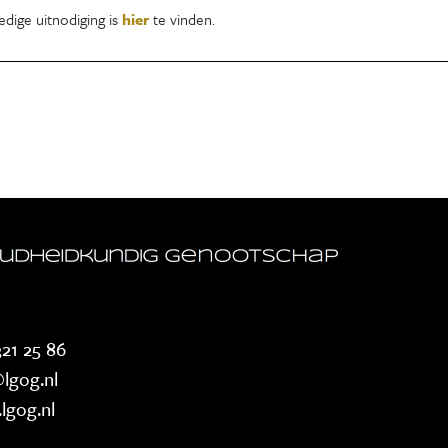
edige uitnodiging is
hier
te vinden.
21 25 86
lgog.nl
lgog.nl