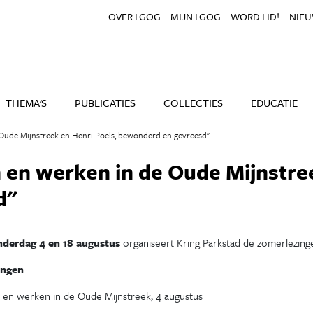
OVER LGOG
MIJN LGOG
WORD LID!
NIEU
THEMA'S
PUBLICATIES
COLLECTIES
EDUCATIE
Oude Mijnstreek en Henri Poels, bewonderd en gevreesd''
en werken in de Oude Mijnstree
''
derdag 4 en 18 augustus
organiseert Kring Parkstad de zomerlezing
ingen
en werken in de Oude Mijnstreek, 4 augustus