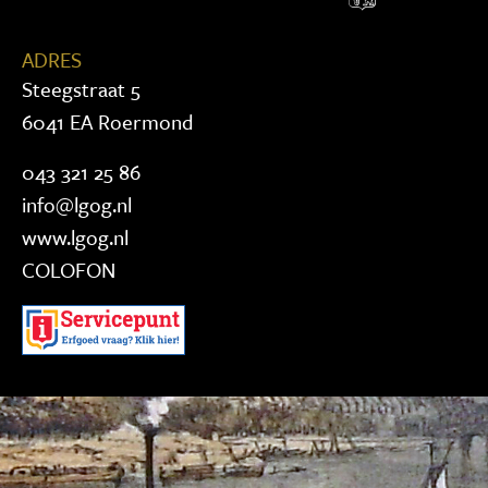
ADRES
Steegstraat 5
6041 EA Roermond
043 321 25 86
info@lgog.nl
www.lgog.nl
COLOFON