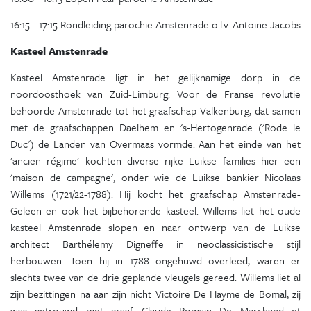
16:15 - 17:15 Rondleiding parochie Amstenrade o.l.v. Antoine Jacobs
Kasteel Amstenrade
Kasteel Amstenrade ligt in het gelijknamige dorp in de
noordoosthoek van Zuid-Limburg. Voor de Franse revolutie
behoorde Amstenrade tot het graaf­schap Valkenburg, dat samen
met de graafschappen Daelhem en 's-Hertogenrade ('Rode le
Duc') de Landen van Overmaas vormde. Aan het einde van het
'ancien régime' kochten diverse rijke Luikse families hier een
'maison de campagne', onder wie de Luikse bankier Nicolaas
Willems (1721/22-1788). Hij kocht het graafschap Amstenrade-
Geleen en ook het bijbehorende kasteel. Willems liet het oude
kasteel Amstenrade slopen en naar ontwerp van de Luikse
architect Barthélemy Digneffe in neoclassicistische stijl
herbouwen. Toen hij in 1788 ongehuwd overleed, waren er
slechts twee van de drie geplande vleugels gereed. Willems liet al
zijn bezittingen na aan zijn nicht Victoire De Hayme de Bomal, zij
was getrouwd met graaf Claude Romain De Marchand et