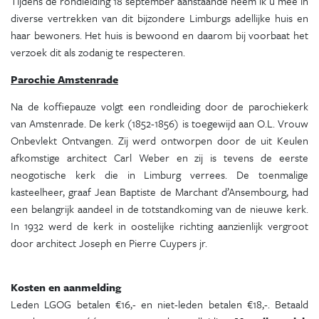
Tijdens de rondleiding 18 september aanstaande neem ik u mee in
diverse vertrekken van dit bijzondere Limburgs adellijke huis en
haar bewoners. Het huis is bewoond en daarom bij voorbaat het
verzoek dit als zodanig te respecteren.
Parochie Amstenrade
Na de koffiepauze volgt een rondleiding door de parochiekerk
van Amstenrade. De kerk (1852-1856) is toegewijd aan O.L. Vrouw
Onbevlekt Ontvangen. Zij werd ontworpen door de uit Keulen
afkomstige architect Carl Weber en zij is tevens de eerste
neogotische kerk die in Limburg verrees. De toenmalige
kasteelheer, graaf Jean Baptiste de Marchant d’Ansembourg, had
een belangrijk aandeel in de totstandkoming van de nieuwe kerk.
In 1932 werd de kerk in oostelijke richting aanzienlijk vergroot
door architect Joseph en Pierre Cuypers jr.
Kosten en aanmelding
Leden LGOG betalen €16,- en niet-leden betalen €18,-. Betaald