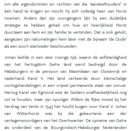
om alle eigendommen en rechten van die ‘aandeelhouders’ in
één hand te krijgen en mocht hij zich volledig heer van Horst
noemen. Anders dan zijn voorgangers lijkt hij een duidelijke
strategie te hebben gehad om huis en heerlijkheid Horst
duurzaam aan hem en zijn familie te verbinden. Dat is ook gelukt,
aangezien zijn nakomelingen hem later met de bijnaam ‘de Oude’
als een soort stamvader beschouwden.
Johan leefde in een zeer roerige tijd, waarin de zelfstandigheid
van het hertogdom Gelre land werd bedreigd door de
Habsburgers in de persoon van Maximiliaan van Oostenrijk en
naderhand Karel V. Het land verkeerde door kleinschalige
oorlogshandelingen in een vrijwel permanente staat van onrust.
Hertog Karel van Egmond wist de Gelders onafhankelijkheid nog
vol te houden, maar zijn opvolger Willem de Rijke moest bij het
Verdrag van Venlo in 1543 het hoofd buigen voor Karel V. Johan
van Wittenhorst was bij die gebeurtenis een der
vertegenwoordigers van het Overkwartier. De opname van Gelre
als onderdeel van de Bourgondisch-Habsburgse Nederlanden