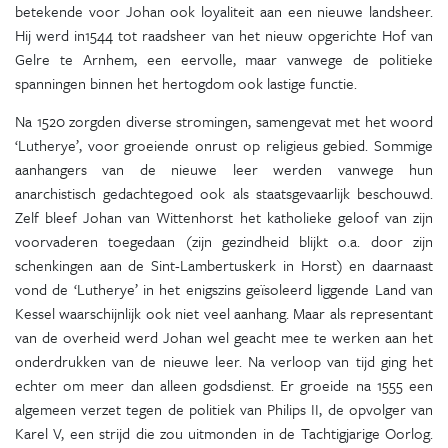
betekende voor Johan ook loyaliteit aan een nieuwe landsheer.
Hij werd in1544 tot raadsheer van het nieuw opgerichte Hof van
Gelre te Arnhem, een eervolle, maar vanwege de politieke
spanningen binnen het hertogdom ook lastige functie.
Na 1520 zorgden diverse stromingen, samengevat met het woord
‘Lutherye’, voor groeiende onrust op religieus gebied. Sommige
aanhangers van de nieuwe leer werden vanwege hun
anarchistisch gedachtegoed ook als staatsgevaarlijk beschouwd.
Zelf bleef Johan van Wittenhorst het katholieke geloof van zijn
voorvaderen toegedaan (zijn gezindheid blijkt o.a. door zijn
schenkingen aan de Sint-Lambertuskerk in Horst) en daarnaast
vond de ‘Lutherye’ in het enigszins geïsoleerd liggende Land van
Kessel waarschijnlijk ook niet veel aanhang. Maar als representant
van de overheid werd Johan wel geacht mee te werken aan het
onderdrukken van de nieuwe leer. Na verloop van tijd ging het
echter om meer dan alleen godsdienst. Er groeide na 1555 een
algemeen verzet tegen de politiek van Philips II, de opvolger van
Karel V, een strijd die zou uitmonden in de Tachtigjarige Oorlog.