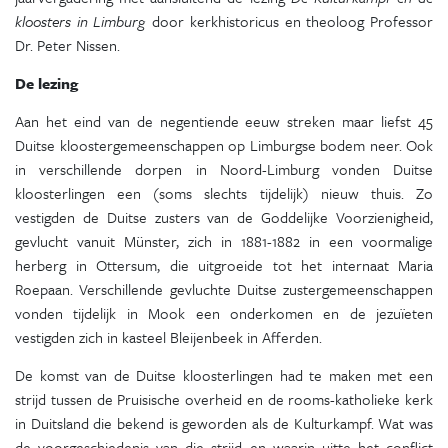
kloosters in Limburg
door kerkhistoricus en theoloog Professor
Dr. Peter Nissen.
De lezing
Aan het eind van de negentiende eeuw streken maar liefst 45
Duitse kloostergemeenschappen op Limburgse bodem neer. Ook
in verschillende dorpen in Noord-Limburg vonden Duitse
kloosterlingen een (soms slechts tijdelijk) nieuw thuis. Zo
vestigden de Duitse zusters van de Goddelijke Voorzienigheid,
gevlucht vanuit Münster, zich in 1881-1882 in een voormalige
herberg in Ottersum, die uitgroeide tot het internaat Maria
Roepaan. Verschillende gevluchte Duitse zustergemeenschappen
vonden tijdelijk in Mook een onderkomen en de jezuïeten
vestigden zich in kasteel Bleijenbeek in Afferden.
De komst van de Duitse kloosterlingen had te maken met een
strijd tussen de Pruisische overheid en de rooms-katholieke kerk
in Duitsland die bekend is geworden als de Kulturkampf. Wat was
de voorgeschiedenis van die strijd en waarin uitte het conflict