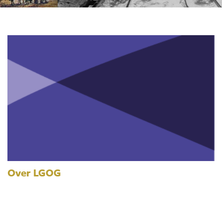
Over LGOG