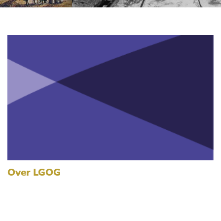
Over LGOG