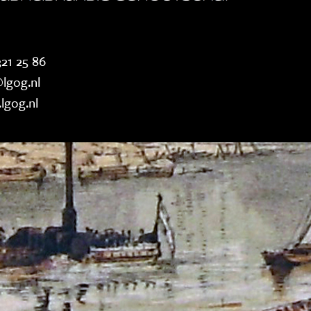
21 25 86
lgog.nl
lgog.nl