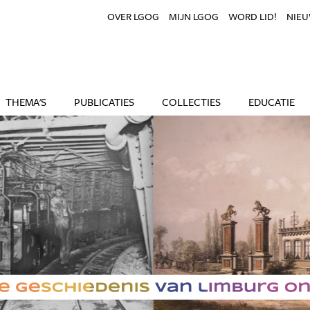
OVER LGOG
MIJN LGOG
WORD LID!
NIEU
THEMA'S
PUBLICATIES
COLLECTIES
EDUCATIE