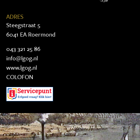
ADRES
Steegstraat 5
6041 EA Roermond
043 321 25 86
info@lgog.nl
www.lgog.nl
COLOFON