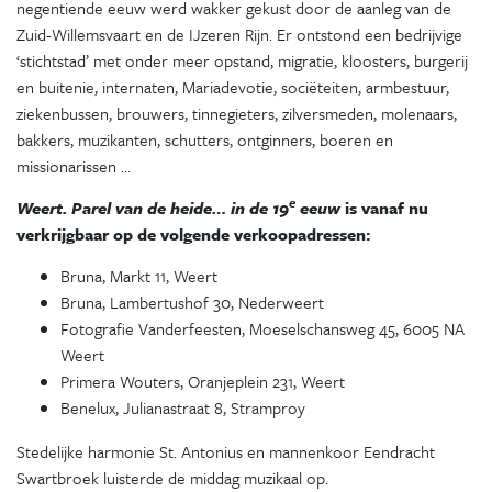
negentiende eeuw werd wakker gekust door de aanleg van de
Zuid-Willemsvaart en de IJzeren Rijn. Er ontstond een bedrijvige
‘stichtstad’ met onder meer opstand, migratie, kloosters, burgerij
en buitenie, internaten, Mariadevotie, sociëteiten, armbestuur,
ziekenbussen, brouwers, tinnegieters, zilversmeden, molenaars,
bakkers, muzikanten, schutters, ontginners, boeren en
missionarissen …
e
Weert. Parel van de heide… in de 19
eeuw
is vanaf nu
verkrijgbaar op de volgende verkoopadressen:
Bruna, Markt 11, Weert
Bruna, Lambertushof 30, Nederweert
Fotografie Vanderfeesten, Moeselschansweg 45, 6005 NA
Weert
Primera Wouters, Oranjeplein 231, Weert
Benelux, Julianastraat 8, Stramproy
Stedelijke harmonie St. Antonius en mannenkoor Eendracht
Swartbroek luisterde de middag muzikaal op.