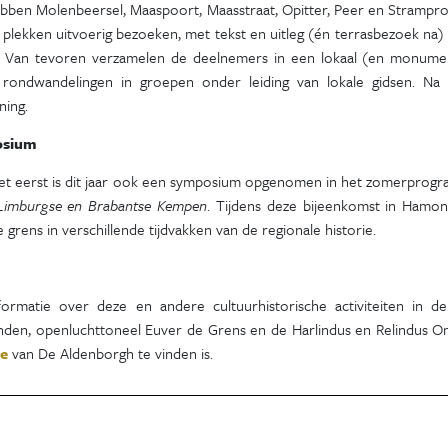
bben Molenbeersel, Maaspoort, Maasstraat, Opitter, Peer en Strampro
 plekken uitvoerig bezoeken, met tekst en uitleg (én terrasbezoek na)
. Van tevoren verzamelen de deelnemers in een lokaal (en monumen
t rondwandelingen in groepen onder leiding van lokale gidsen. Na h
ning.
osium
et eerst is dit jaar ook een symposium opgenomen in het zomerprog
Limburgse en Brabantse Kempen
. Tijdens deze bijeenkomst in Hamont
 grens in verschillende tijdvakken van de regionale historie.
nformatie over deze en andere cultuurhistorische activiteiten i
nden, openluchttoneel Euver de Grens en de Harlindus en Relindus O
te
van De Aldenborgh te vinden is.