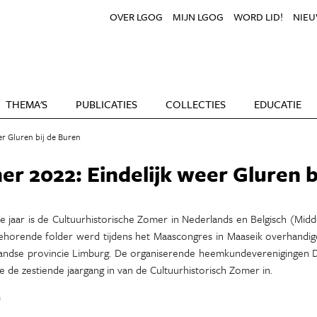
OVER LGOG
MIJN LGOG
WORD LID!
NIEU
THEMA'S
PUBLICATIES
COLLECTIES
EDUCATIE
er Gluren bij de Buren
r 2022: Eindelijk weer Gluren b
e jaar is de Cultuurhistorische Zomer in Nederlands en Belgisch (Mid
behorende folder werd tijdens het Maascongres in Maaseik overhandig
andse provincie Limburg. De organiserende heemkundeverenigingen 
 de zestiende jaargang in van de Cultuurhistorisch Zomer in.
n