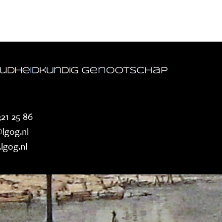
21 25 86
lgog.nl
lgog.nl