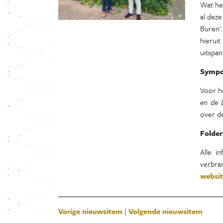
Wat he
al deze
Buren'
hierui
uitspan
Symp
Voor h
en de 
over de
Folder
Alle i
verbra
websi
Vorige nieuwsitem
|
Volgende nieuwsitem