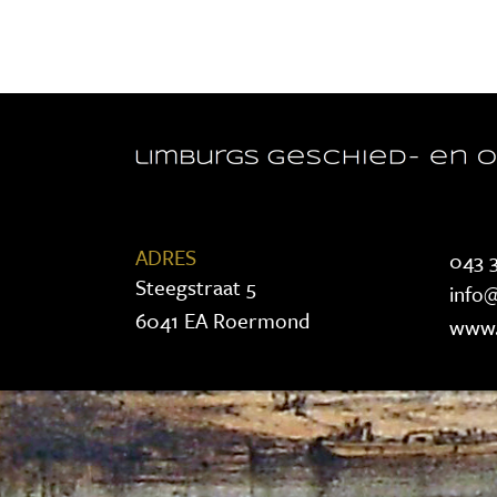
ADRES
043 3
Steegstraat 5
info@
6041 EA Roermond
www.