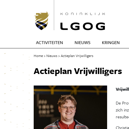
ACTIVITEITEN
NIEUWS
KRINGEN
Home
Nieuws
Actieplan Vrijwilligers
Actieplan Vrijwilligers
Vrijwi
De Prov
zich in
resulte
Christi