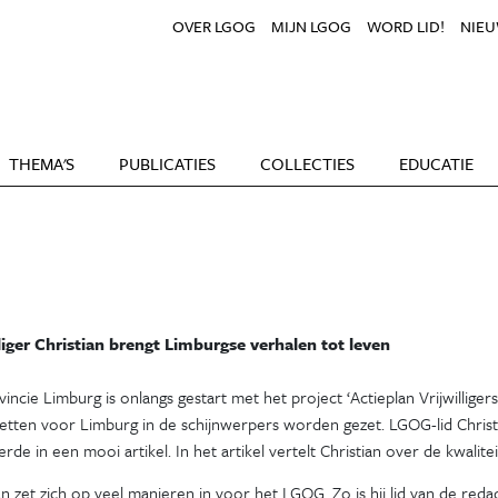
OVER LGOG
MIJN LGOG
WORD LID!
NIEU
THEMA'S
PUBLICATIES
COLLECTIES
EDUCATIE
lliger Christian brengt Limburgse verhalen tot leven
incie Limburg is onlangs gestart met het project ‘Actieplan Vrijwilligers’
zetten voor Limburg in de schijnwerpers worden gezet. LGOG-lid Christi
erde in een mooi artikel. In het artikel vertelt Christian over de kwalite
an zet zich op veel manieren in voor het LGOG. Zo is hij lid van de red