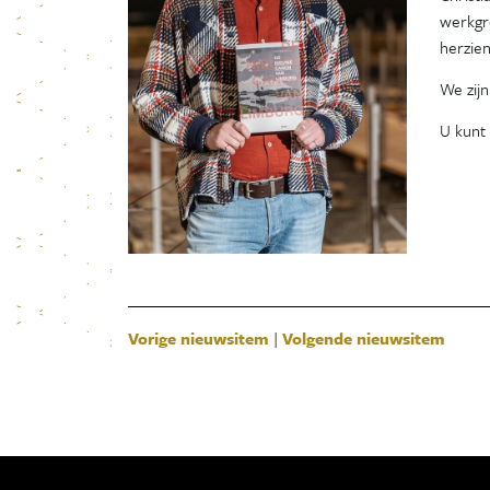
werkgr
herzien
We zijn
U kunt 
Vorige nieuwsitem
|
Volgende nieuwsitem