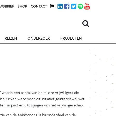
WSBRIEF
SHOP
CONTACT
REIZEN
ONDERZOEK
PROJECTEN
 waarin een aantal van de talloze vrijwilligers die
an Kicken werd voor dit initiatief geïnterviewd, wat
iten, impact en uitdagingen van het vrijwilligerschap.
actie van de
Publications
, is hij onderdeel van de