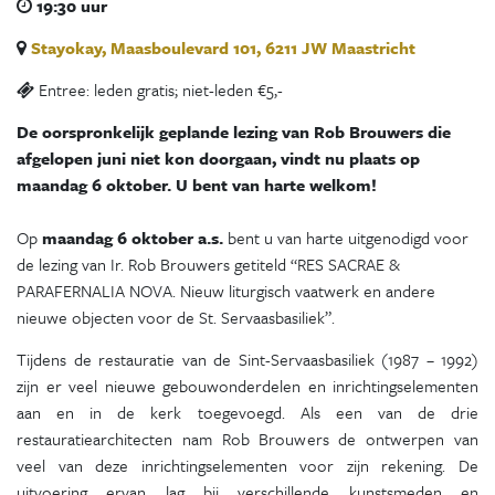
19:30 uur
Stayokay, Maasboulevard 101, 6211 JW Maastricht
Entree: leden gratis; niet-leden €5,-
De oorspronkelijk geplande lezing van Rob Brouwers die
afgelopen juni niet kon doorgaan, vindt nu plaats op
maandag 6 oktober. U bent van harte welkom!
Op
maandag 6 oktober a.s.
bent u van harte uitgenodigd voor
de lezing van Ir. Rob Brouwers getiteld “RES SACRAE &
PARAFERNALIA NOVA. Nieuw liturgisch vaatwerk en andere
nieuwe objecten voor de St. Servaasbasiliek”.
Tijdens de restauratie van de Sint-Servaasbasiliek (1987 – 1992)
zijn er veel nieuwe gebouwonderdelen en inrichtingselementen
aan en in de kerk toegevoegd. Als een van de drie
restauratiearchitecten nam Rob Brouwers de ontwerpen van
veel van deze inrichtingselementen voor zijn rekening. De
uitvoering ervan lag bij verschillende kunstsmeden en