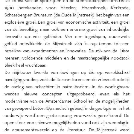
De komst van de spoorlijnen en de steenkoolmijnen omstreeks
1900 betekenden voor Heerlen, Hoensbroek, Kerkrade,
Schaesberg en Brunssum (de Oude Mijnstreek) het begin van een
explosieve groei. Een groei van economische activiteit, een groei
van de bevolking, maar ook een enorme groei van inhoudelijke
innovatie op vele gebieden. Van een ingeslapen, ouderwets
gebied ontwikkelde de Mijnstreek zich in rap tempo tot een
broeikas van experimenten en innovaties. De mix van de juiste
mensen, voldoende middelen en de maatschappelijke noodzaak
bleek heel vruchtbaar.
De mijnbouw leverde vernieuwingen op die op wereldschaal
navolging vonden, zoals de Iterson-torens en de vriesmethode bij
de aanleg van schachten in natte bodem. In de woningbouw
werden nieuwe concepten uitgeprobeerd, even als het
modernisme van de Amsterdamse School en de mogelijkheden
van gewapend beton. Op medisch gebied, in de geologie en in het
onderwijs werd een grote sprong voorwaarts gerealiseerd. De
open sfeer voor nieuwe mogelijkheden vond ook zijn weerslag in
de amusementswereld en de literatuur. De Mijnstreek werd