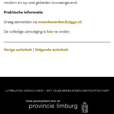
modern en op veel gebieden toonaangevend.
Praktische informatie
Graag aanmelden via
mwvdweerden@ziggo.nl
.
De volledige uitnodiging is
hier
te vinden.
Vorige activiteit
|
Volgende activiteit