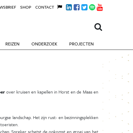
WSBRIEF
SHOP
CONTACT
REIZEN
ONDERZOEK
PROJECTEN
ber
over kruisen en kapellen in Horst en de Maas en
burgse landschap. Het zijn rust- en bezinningsplekken
toeristen.
dschap. Spreker schetst de opkomst en groei van het