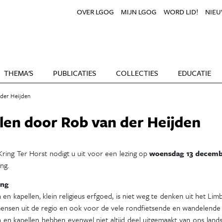
OVER LGOG
MIJN LGOG
WORD LID!
NIEU
THEMA'S
PUBLICATIES
COLLECTIES
EDUCATIE
 der Heijden
llen door Rob van der Heijden
ring Ter Horst nodigt u uit voor een lezing op
woensdag 13 decem
ng.
ing
 en kapellen, klein religieus erfgoed, is niet weg te denken uit het Lim
ensen uit de regio en ook voor de vele rondfietsende en wandelende 
n en kapellen hebben evenwel niet altijd deel uitgemaakt van ons lan