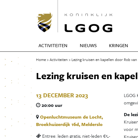
ACTIVITEITEN
NIEUWS
KRINGEN
Home
Activiteiten
Lezing kruisen en kapellen door Rob van
Lezing kruisen en kape
13 DECEMBER 2023
LGOG K
omgevi
20:00 uur
De lez
Openluchtmuseum de Locht,
Kruisen
Broekhuizerdijk 16d, Melderslo
voor m
Entree: leden gratis; niet-leden €5,-
Kruise