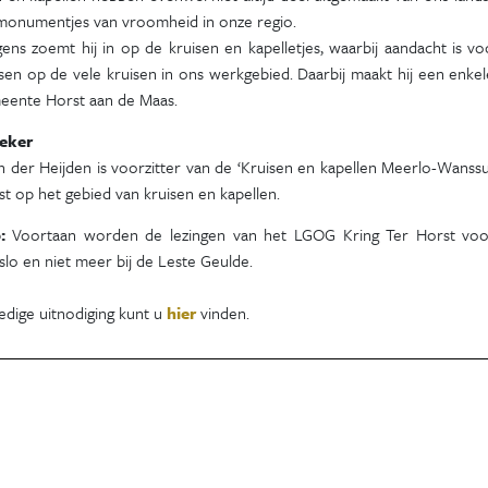
 monumentjes van vroomheid in onze regio.
ens zoemt hij in op de kruisen en kapelletjes, waarbij aandacht is voor 
sen op de vele kruisen in ons werkgebied. Daarbij maakt hij een enke
eente Horst aan de Maas.
eker
 der Heijden is voorzitter van de ‘Kruisen en kapellen Meerlo-Wanssum’
ist op het gebied van kruisen en kapellen.
p:
Voortaan worden de lezingen van het LGOG Kring Ter Horst voo
lo en niet meer bij de Leste Geulde.
edige uitnodiging kunt u
hier
vinden.