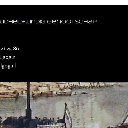
21 25 86
lgog.nl
lgog.nl