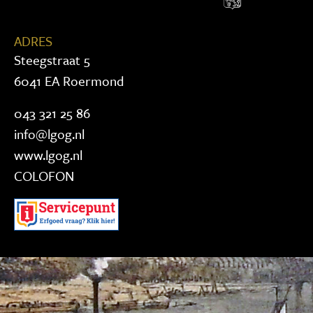
ADRES
Steegstraat 5
6041 EA Roermond
043 321 25 86
info@lgog.nl
www.lgog.nl
COLOFON