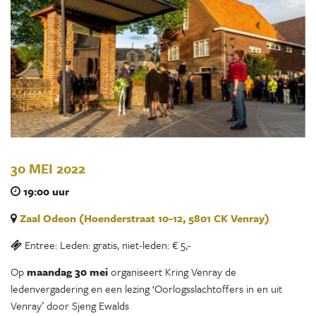
30 MEI 2022
19:00 uur
Zaal Odeon (Hoenderstraat 10-12, 5801 CK Venray)
Entree: Leden: gratis, niet-leden: € 5,-
Op
maandag 30 mei
organiseert Kring Venray de
ledenvergadering en een lezing ‘Oorlogsslachtoffers in en uit
Venray’ door Sjeng Ewalds