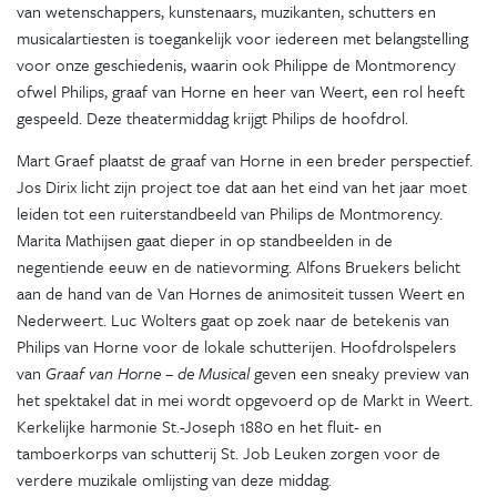
van wetenschappers, kunstenaars, muzikanten, schutters en
musicalartiesten is toegankelijk voor iedereen met belangstelling
voor onze geschiedenis, waarin ook Philippe de Montmorency
ofwel Philips, graaf van Horne en heer van Weert, een rol heeft
gespeeld. Deze theatermiddag krijgt Philips de hoofdrol.
Mart Graef plaatst de graaf van Horne in een breder perspectief.
Jos Dirix licht zijn project toe dat aan het eind van het jaar moet
leiden tot een ruiterstandbeeld van Philips de Montmorency.
Marita Mathijsen gaat dieper in op standbeelden in de
negentiende eeuw en de natievorming. Alfons Bruekers belicht
aan de hand van de Van Hornes de animositeit tussen Weert en
Nederweert. Luc Wolters gaat op zoek naar de betekenis van
Philips van Horne voor de lokale schutterijen. Hoofdrolspelers
van
Graaf van Horne – de Musical
geven een sneaky preview van
het spektakel dat in mei wordt opgevoerd op de Markt in Weert.
Kerkelijke harmonie St.-Joseph 1880 en het fluit- en
tamboerkorps van schutterij St. Job Leuken zorgen voor de
verdere muzikale omlijsting van deze middag.