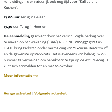
rondleidingen is er natuurlijk ook nog tijd voor “Kaffee und
Kuchen”.
17.00 uur
Terug in Geleen
17.30
uur Terug in Heerlen
De aanmelding
geschiedt door het verschuldigde bedrag over
te maken op bankrekening (IBAN) NL84INGB0005378710 t.n.v.
LGOG kring Parkstad onder vermelding van “Excursie Beatrixmijn”
en de gewenste opstapplaats. Het is eveneens van belang uw 06
nummer te vermelden om bereikbaar te zijn op de excursiedag. U
kunt zich aanmelden tot en met 10 oktober.
Meer informatie -->
Vorige activiteit
|
Volgende activiteit