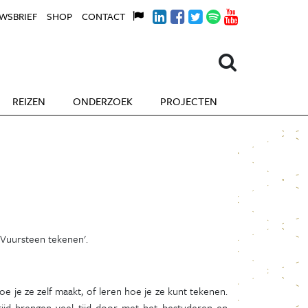
WSBRIEF
SHOP
CONTACT
REIZEN
ONDERZOEK
PROJECTEN
'Vuursteen tekenen'.
oe je ze zelf maakt, of leren hoe je ze kunt tekenen.
tijd brengen veel tijd door met het bestuderen en