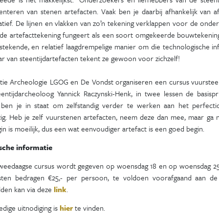
nteren van stenen artefacten. Vaak ben je daarbij afhankelijk van af
tief. De lijnen en vlakken van zo’n tekening verklappen voor de onde
gde artefacttekening fungeert als een soort omgekeerde bouwtekening
tstekende, en relatief laagdrempelige manier om die technologische i
r van steentijdartefacten tekent ze gewoon voor zichzelf!
tie Archeologie LGOG en De Vondst organiseren een cursus vuursteen 
eentijdarcheoloog Yannick Raczynski-Henk, in twee lessen de basisp
 ben je in staat om zelfstandig verder te werken aan het perfecti
g. Heb je zelf vuurstenen artefacten, neem deze dan mee, maar ga nie
gin is moeilijk, dus een wat eenvoudiger artefact is een goed begin.
sche informatie
weedaagse cursus wordt gegeven op woensdag 18 en op woensdag 25 me
ten bedragen €25,- per persoon, te voldoen voorafgaand aan de cu
den kan via deze
link
.
edige uitnodiging is
hier
te vinden.