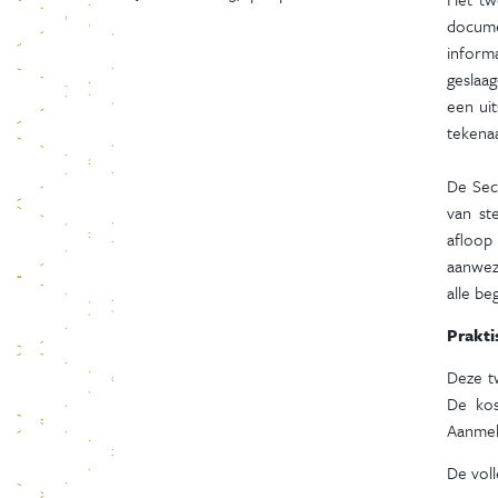
docume
informa
geslaa
een ui
tekenaa
De Sec
van st
afloop
aanwezi
alle be
Prakti
Deze t
De kos
Aanmel
De voll