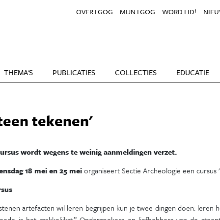
OVER LGOG
MIJN LGOG
WORD LID!
NIEU
THEMA'S
PUBLICATIES
COLLECTIES
EDUCATIE
teen tekenen'
ursus wordt wegens te weinig aanmeldingen verzet.
nsdag 18 mei en 25 mei
organiseert Sectie Archeologie een cursus 
rsus
 stenen artefacten wil leren begrijpen kun je twee dingen doen: leren h
eede is het makkelijkst.” Onderzoekers en liefhebbers van de steen