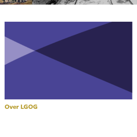
Over LGOG