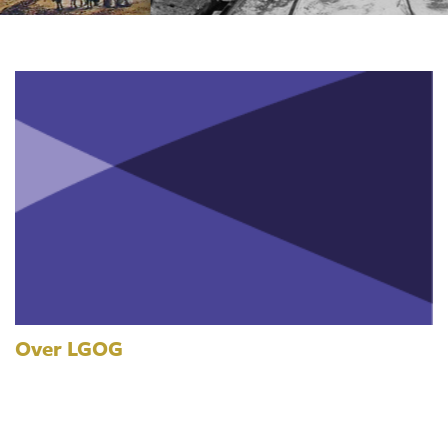
Over LGOG