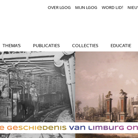
OVER LGOG
MIJN LGOG
WORD LID!
NIEU
THEMA'S
PUBLICATIES
COLLECTIES
EDUCATIE