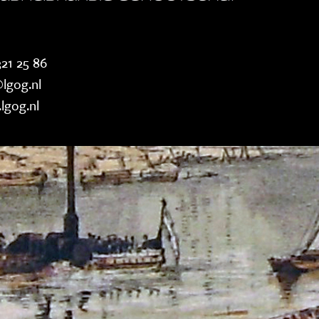
21 25 86
lgog.nl
lgog.nl