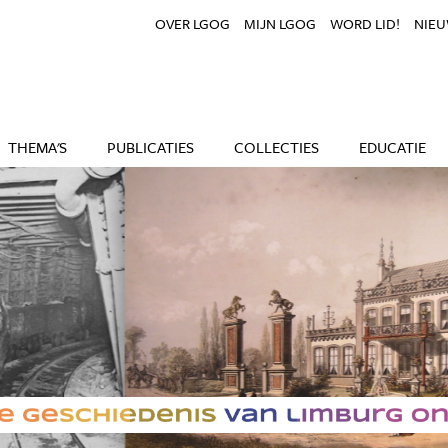
OVER LGOG
MIJN LGOG
WORD LID!
NIEU
THEMA'S
PUBLICATIES
COLLECTIES
EDUCATIE