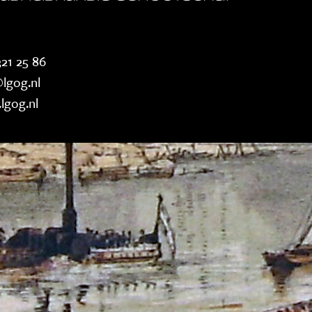
21 25 86
lgog.nl
lgog.nl