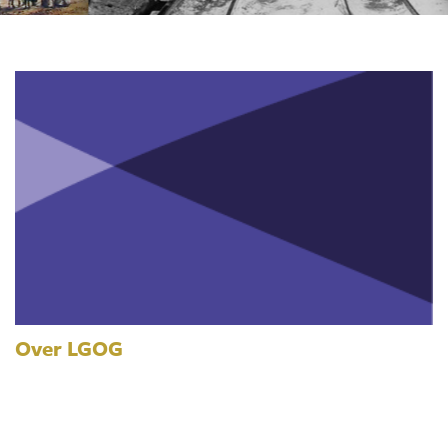
Over LGOG