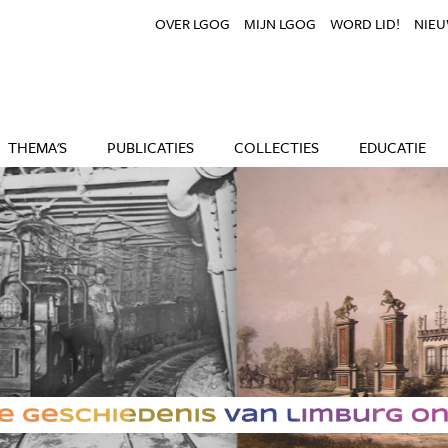
OVER LGOG
MIJN LGOG
WORD LID!
NIEU
THEMA'S
PUBLICATIES
COLLECTIES
EDUCATIE