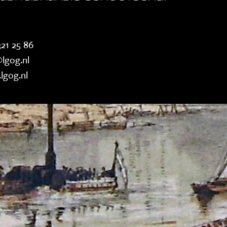
21 25 86
lgog.nl
lgog.nl