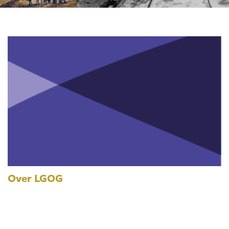
Over LGOG