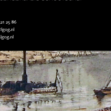
21 25 86
lgog.nl
lgog.nl