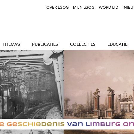
OVER LGOG
MIJN LGOG
WORD LID!
NIEU
THEMA'S
PUBLICATIES
COLLECTIES
EDUCATIE