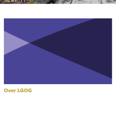
Over LGOG