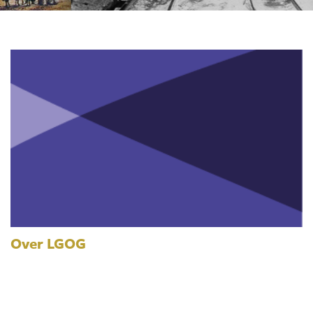
Over LGOG