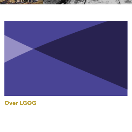
Over LGOG