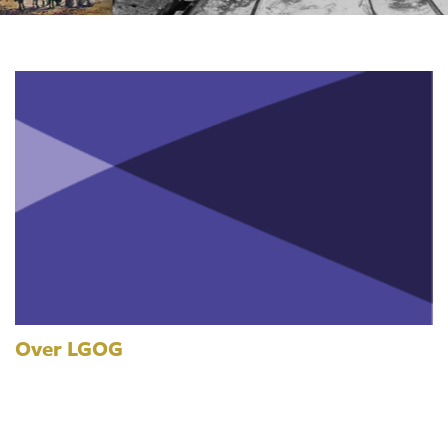
Over LGOG