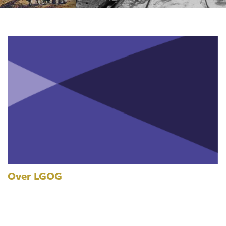
Over LGOG